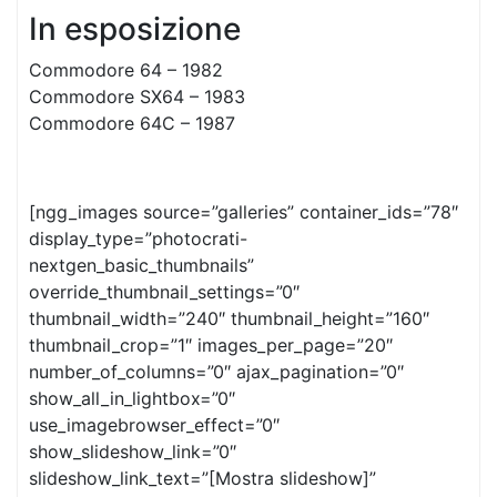
In esposizione
Commodore 64 – 1982
Commodore SX64 – 1983
Commodore 64C – 1987
[ngg_images source=”galleries” container_ids=”78″
display_type=”photocrati-
nextgen_basic_thumbnails”
override_thumbnail_settings=”0″
thumbnail_width=”240″ thumbnail_height=”160″
thumbnail_crop=”1″ images_per_page=”20″
number_of_columns=”0″ ajax_pagination=”0″
show_all_in_lightbox=”0″
use_imagebrowser_effect=”0″
show_slideshow_link=”0″
slideshow_link_text=”[Mostra slideshow]”