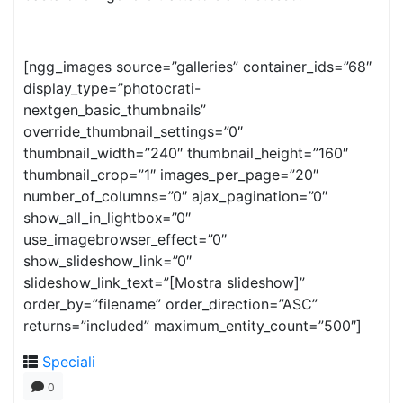
[ngg_images source=”galleries” container_ids=”68″
display_type=”photocrati-
nextgen_basic_thumbnails”
override_thumbnail_settings=”0″
thumbnail_width=”240″ thumbnail_height=”160″
thumbnail_crop=”1″ images_per_page=”20″
number_of_columns=”0″ ajax_pagination=”0″
show_all_in_lightbox=”0″
use_imagebrowser_effect=”0″
show_slideshow_link=”0″
slideshow_link_text=”[Mostra slideshow]”
order_by=”filename” order_direction=”ASC”
returns=”included” maximum_entity_count=”500″]
Speciali
0