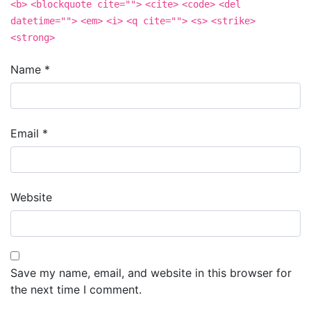
<b>
<blockquote cite="">
<cite>
<code>
<del
datetime="">
<em>
<i>
<q cite="">
<s>
<strike>
<strong>
Name
*
Email
*
Website
Save my name, email, and website in this browser for
the next time I comment.