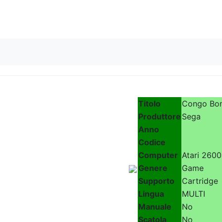
Skip to content
Titolo
Congo Bo
Produttore
Sega
Anno
Codice
Computer
Atari 2600
Genere
Game
Supporto
Cartridge
Lingua
MULTI
Manuale
No
Scatola
No