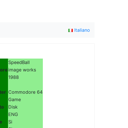
Italiano
SpeedBall
tore
image works
1988
ter
Commodore 64
Game
to
Disk
ENG
e
Si