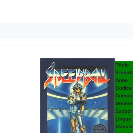
Skip to content
Titolo
Produt
Anno
Codice
Compu
Genere
Suppor
Lingua
Manual