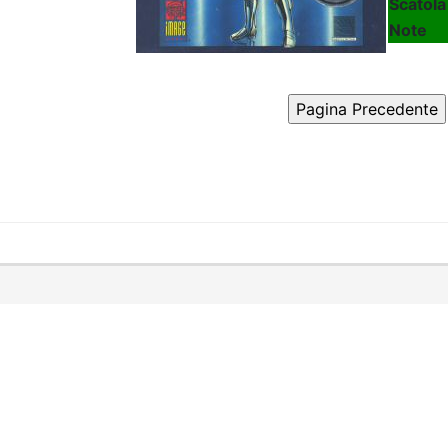
Scatola
Note