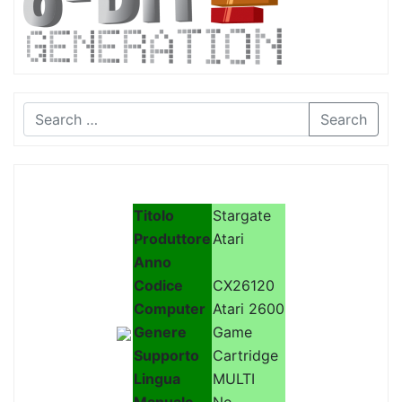
Search
Titolo
Stargate
Produttore
Atari
Anno
Codice
CX26120
Computer
Atari 2600
Genere
Game
Supporto
Cartridge
Lingua
MULTI