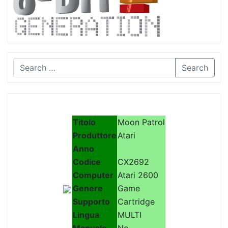
Search
Titolo
Moon Patrol
Produttore
Atari
Anno
Codice
CX2692
Computer
Atari 2600
Genere
Game
Supporto
Cartridge
Lingua
MULTI