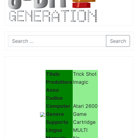
Search
Titolo
Trick Shot
Produttore
Imagic
Anno
Codice
Computer
Atari 2600
Genere
Game
Supporto
Cartridge
Lingua
MULTI