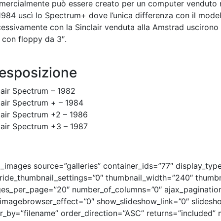
ercialmente può essere creato per un computer venduto nell
1984 uscì lo Spectrum+ dove l’unica differenza con il model
essivamente con la Sinclair venduta alla Amstrad uscirono 
3 con floppy da 3″.
 esposizione
lair Spectrum – 1982
lair Spectrum + – 1984
lair Spectrum +2 – 1986
lair Spectrum +3 – 1987
_images source=”galleries” container_ids=”77″ display_typ
ride_thumbnail_settings=”0″ thumbnail_width=”240″ thumbn
es_per_page=”20″ number_of_columns=”0″ ajax_pagination=
imagebrowser_effect=”0″ show_slideshow_link=”0″ slidesho
r_by=”filename” order_direction=”ASC” returns=”included”