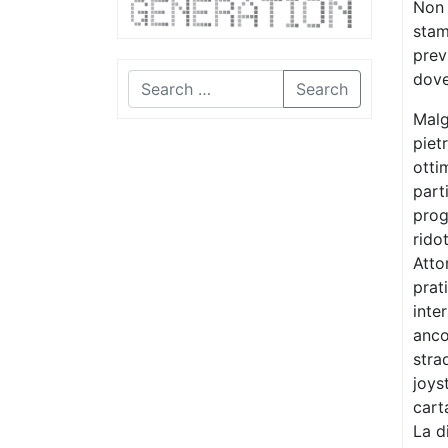
Non 
stam
prev
dove
Search
Malg
piet
otti
part
prog
rido
Atto
prat
inte
anco
stra
joys
cart
La d