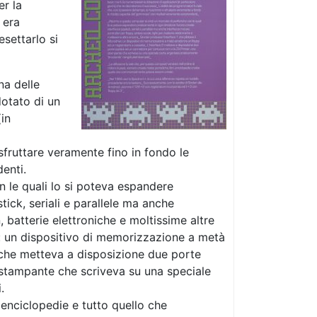
er la
 era
settarlo si
na delle
dotato di un
in
sfruttare veramente fino in fondo le
enti.
 le quali lo si poteva espandere
tick, seriali e parallele ma anche
, batterie elettroniche e moltissime altre
ve: un dispositivo di memorizzazione a metà
2 che metteva a disposizione due porte
 stampante che scriveva su una speciale
.
, enciclopedie e tutto quello che