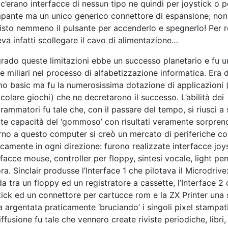
c’erano interfacce di nessun tipo ne quindi per joystick o p
pante ma un unico generico connettore di espansione; non
isto nemmeno il pulsante per accenderlo e spegnerlo! Per re
va infatti scollegare il cavo di alimentazione…
rado queste limitazioni ebbe un successo planetario e fu u
re miliari nel processo di alfabetizzazione informatica. Era 
mo basic ma fu la numerosissima dotazione di applicazioni (
icolare giochi) che ne decretarono il successo. L’abilità dei
rammatori fu tale che, con il passare del tempo, si riuscì a 
tte capacità del ‘gommoso’ con risultati veramente sorprend
rno a questo computer si creò un mercato di periferiche con
icamente in ogni direzione: furono realizzate interfacce joys
rfacce mouse, controller per floppy, sintesi vocale, light pen
ra. Sinclair produsse l’Interface 1 che pilotava il Microdri
da tra un floppy ed un registratore a cassette, l’Interface 
tick ed un connettore per cartucce rom e la ZX Printer una
a argentata praticamente ‘bruciando’ i singoli pixel stampati
iffusione fu tale che vennero create riviste periodiche, libri