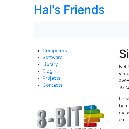
Hal's Friends
S
Computers
Software
Library
Nel 
Blog
vend
Projects
avev
Contacts
16 c
Lo s
buon
mass
e co