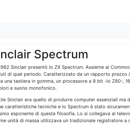
Skip to content
inclair Spectrum
1982 Sinclair presentò lo ZX Spectrum. Assieme al Commod
uti di quel periodo. Caratterizzato da un rapporto prezzo /
a una tastiera in gomma, un processore a 8 bit -lo Z80-, 16
olori e suono monofonico.
tile Sinclair era quello di produrre computer essenziali ma d
e caratteristiche tecniche e lo Spectrum è stato sicurament
imo esponente di questa filosofia. Lo si collegava al televi
me unità di massa utilizzava un tradizionale registratore a 