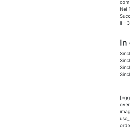
comm
Nel 
Succ
il +
In
Sinc
Sinc
Sinc
Sinc
[ngg
over
imag
use_
orde