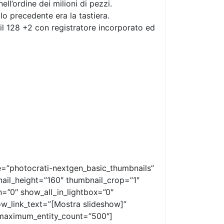
’ordine dei milioni di pezzi.
lo precedente era la tastiera.
il 128 +2 con registratore incorporato ed
e=”photocrati-nextgen_basic_thumbnails”
ail_height=”160″ thumbnail_crop=”1″
”0″ show_all_in_lightbox=”0″
w_link_text=”[Mostra slideshow]”
 maximum_entity_count=”500″]