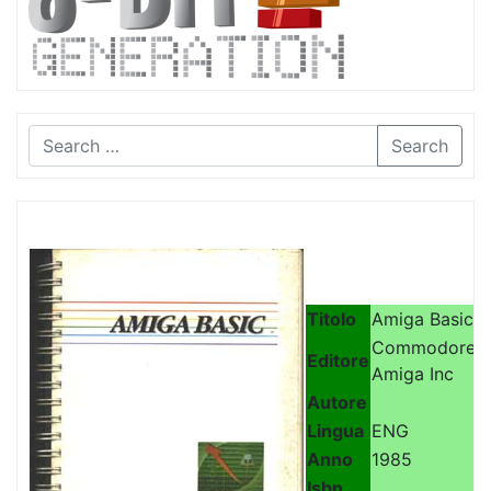
Search
Titolo
Amiga Basic
Commodore-
Editore
Amiga Inc
Autore
Lingua
ENG
Anno
1985
Isbn