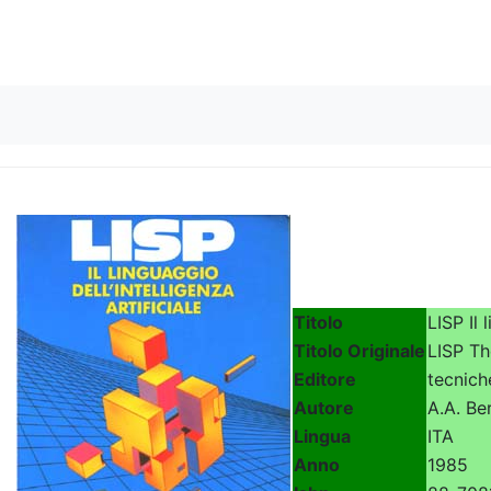
Skip to content
Titolo
LISP Il 
Titolo Originale
LISP Th
Editore
tecnich
Autore
A.A. Be
Lingua
ITA
Anno
1985