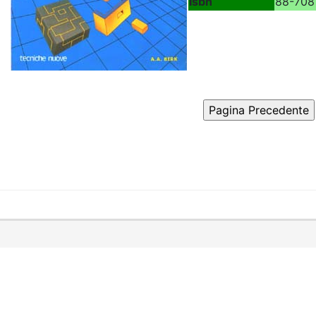
Isbn
88-708