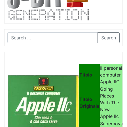
Search
Il personal
Titolo
computer
Apple IIC
Going
Places
Titolo
With The
Originale
New
Apple IIc
Supernova