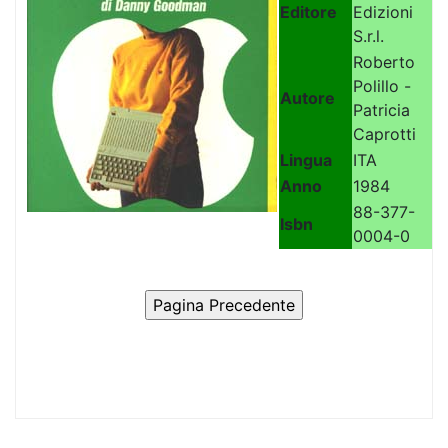
Editore
Edizioni
S.r.l.
Roberto
Polillo -
Autore
Patricia
Caprotti
Lingua
ITA
Anno
1984
88-377-
Isbn
0004-0