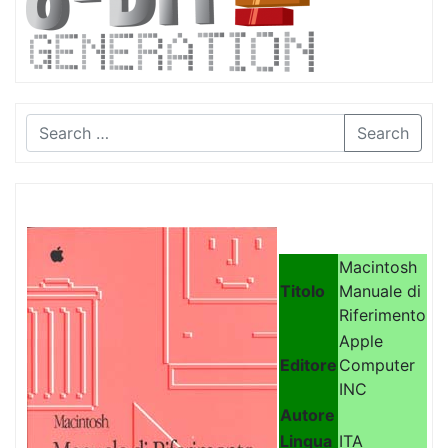
Search
Macintosh
Titolo
Manuale di
Riferimento
Apple
Editore
Computer
INC
Autore
Lingua
ITA