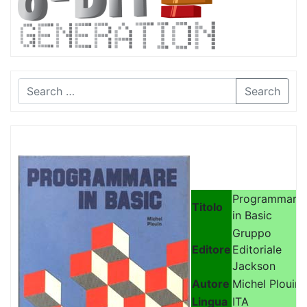
Search
Programmare
Titolo
in Basic
Gruppo
Editore
Editoriale
Jackson
Autore
Michel Plouin
Lingua
ITA