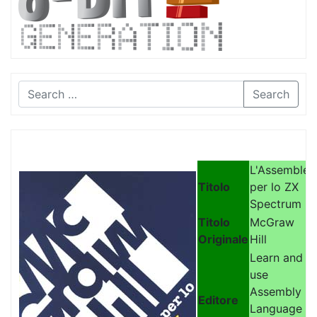
Search
L'Assembler
Titolo
per lo ZX
Spectrum
Titolo
McGraw
Originale
Hill
Learn and
use
Assembly
Editore
Language