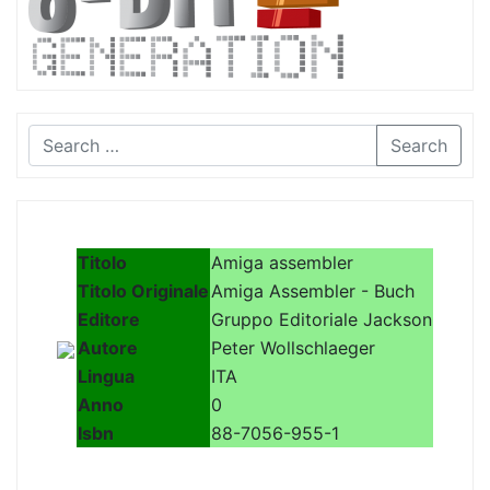
Search
Titolo
Amiga assembler
Titolo Originale
Amiga Assembler - Buch
Editore
Gruppo Editoriale Jackson
Autore
Peter Wollschlaeger
Lingua
ITA
Anno
0
Isbn
88-7056-955-1