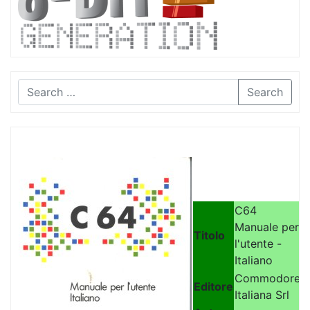
Search
C64
Manuale per
Titolo
l'utente -
Italiano
Commodore
Editore
Italiana Srl