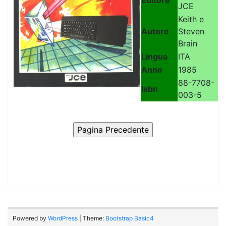
Editore
JCE
Keith e
Autore
Steven
Brain
Lingua
ITA
Anno
1985
88-7708-
Isbn
003-5
Powered by
WordPress
| Theme:
Bootstrap Basic4