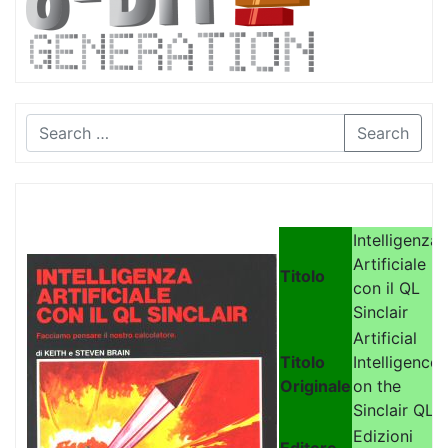
Search
Intelligenza
Artificiale
Titolo
con il QL
Sinclair
Artificial
Titolo
Intelligence
Originale
on the
Sinclair QL
Edizioni