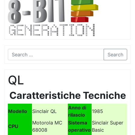
Search
QL
Caratteristiche Tecniche
Anno di
Modello
Sinclair QL
1985
rilascio
Motorola MC
Sistema
Sinclair Super
CPU
68008
operativo
Basic