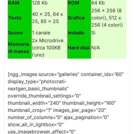
RAM
128 Kb
ROM
64 Kb
256 x 256 (8
40 x 25, 64 x
Testo
Grafica
colori), 512 x
25, 85 x 25
256 (4 colori)
Suono
1 canale
Imballo
Si
2x Microdrive
Memoria
(circa 100KB
Hard disk
N/A
di massa
l'uno)
[ngg_images source=”galleries” container_ids=”60″
display_type=”photocrati-
nextgen_basic_thumbnails”
override_thumbnail_settings=”0″
thumbnail_width=”240″ thumbnail_height=”160″
thumbnail_crop=”1″ images_per_page=”20″
number_of_columns=”0″ ajax_pagination=”0″
show_all_in_lightbox=”0″
use_imagebrowser_effect=”0″