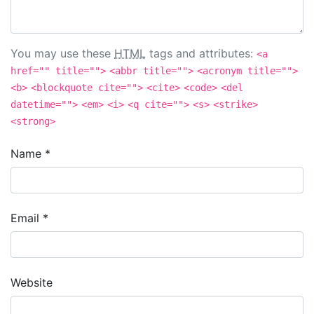
You may use these
HTML
tags and attributes:
<a
href="" title="">
<abbr title="">
<acronym title="">
<b>
<blockquote cite="">
<cite>
<code>
<del
datetime="">
<em>
<i>
<q cite="">
<s>
<strike>
<strong>
Name
*
Email
*
Website