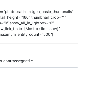
pe=”photocrati-nextgen_basic_thumbnails”
ail_height=”160″ thumbnail_crop=”1″
”0″ show_all_in_lightbox=”0″
w_link_text=”[Mostra slideshow]”
 maximum_entity_count=”500″]
no contrassegnati
*