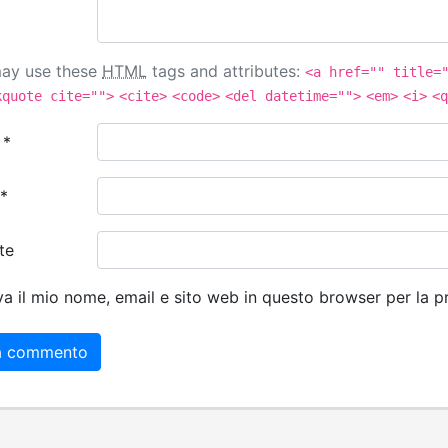
ay use these
HTML
tags and attributes:
<a href="" title=
kquote cite="">
<cite>
<code>
<del datetime="">
<em>
<i>
<q
e
*
*
te
va il mio nome, email e sito web in questo browser per la