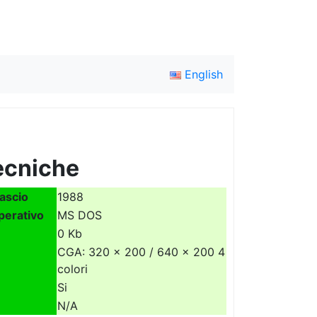
English
ecniche
lascio
1988
perativo
MS DOS
0 Kb
CGA: 320 x 200 / 640 x 200 4
colori
Si
N/A