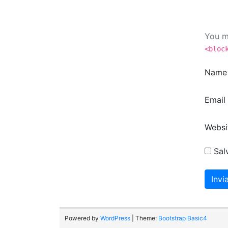
You m
<bloc
Nam
Email
Websi
Sal
Powered by
WordPress
| Theme:
Bootstrap Basic4