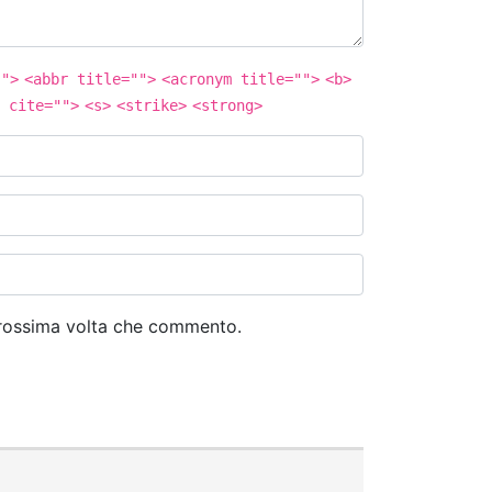
"">
<abbr title="">
<acronym title="">
<b>
 cite="">
<s>
<strike>
<strong>
 prossima volta che commento.