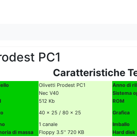
Skip to content
rodest PC1
Caratteristiche T
ello
Olivetti Prodest PC1
Anno di ri
Nec V40
Sistema o
M
512 Kb
ROM
to
40 x 25 / 80 x 25
Grafica
no
1 canale
Imballo
oria di massa
Floppy 3.5'' 720 KB
Hard disk