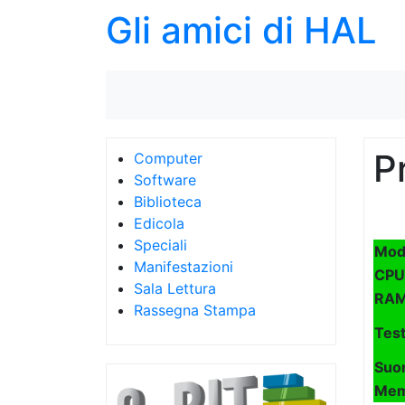
Gli amici di HAL
P
Computer
Software
Biblioteca
Edicola
Speciali
Mod
Manifestazioni
CPU
Sala Lettura
RA
Rassegna Stampa
Tes
Suo
Mem