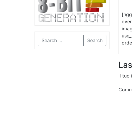
[ngg
over
imag
use_
Search
orde
La
Il tuo
Comm