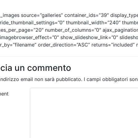
_images source=”galleries” container_ids=”39″ display_ty
ride_thumbnail_settings=”0″ thumbnail_width=”240″ thumbn
es_per_page=”20″ number_of_columns=”0″ ajax_pagination=
imagebrowser_effect=”0″ show_slideshow_link=”0″ slidesho
r_by=”filename” order_direction=”ASC” returns=”included”
scia un commento
 indirizzo email non sarà pubblicato.
I campi obbligatori so
ent