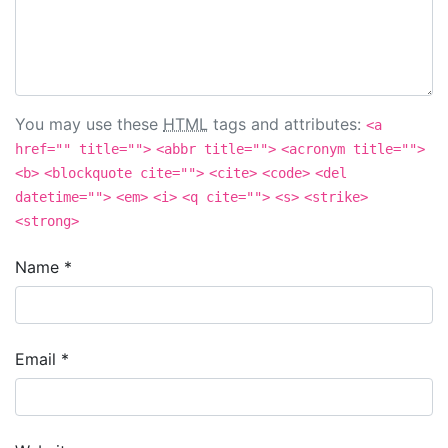
You may use these
HTML
tags and attributes:
<a
href="" title="">
<abbr title="">
<acronym title="">
<b>
<blockquote cite="">
<cite>
<code>
<del
datetime="">
<em>
<i>
<q cite="">
<s>
<strike>
<strong>
Name
*
Email
*