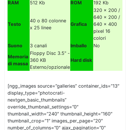
RAM
512 Kb
ROM
192 Kb
320 x 200 /
640 x 200 /
40 o 80 colonne
Testo
Grafica
640 x 400
x 25 linee
pixel 16
colori
Suono
3 canali
Imballo
No
Floppy Disc 3.5" -
Memoria
360 KB
Hard disk
di massa
Esterno/opzionale
[ngg_images source=”galleries” container_ids=”13″
display_type=”photocrati-
nextgen_basic_thumbnails”
override_thumbnail_settings=”0″
thumbnail_width=”240″ thumbnail_height=”160″
thumbnail_crop=”1″ images_per_page=”20″
number_of_columns=”0″ ajax_pagination=”0″