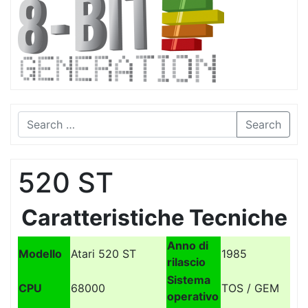
Search
520 ST
Caratteristiche Tecniche
Anno di
Modello
Atari 520 ST
1985
rilascio
Sistema
CPU
68000
TOS / GEM
operativo