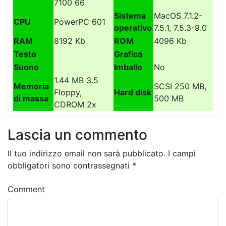
7100 66
Sistema
MacOS 7.1.2-
CPU
PowerPC 601
operativo
7.5.1, 7.5.3-9.0
RAM
8192 Kb
ROM
4096 Kb
Testo
Grafica
Suono
Imballo
No
1.44 MB 3.5
Memoria
SCSI 250 MB,
Floppy,
Hard disk
di massa
500 MB
CDROM 2x
Lascia un commento
Il tuo indirizzo email non sarà pubblicato.
I campi
obbligatori sono contrassegnati
*
Comment