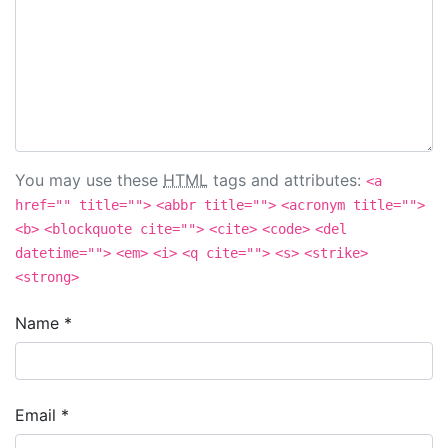
You may use these
HTML
tags and attributes:
<a
href="" title="">
<abbr title="">
<acronym title="">
<b>
<blockquote cite="">
<cite>
<code>
<del
datetime="">
<em>
<i>
<q cite="">
<s>
<strike>
<strong>
Name
*
Email
*