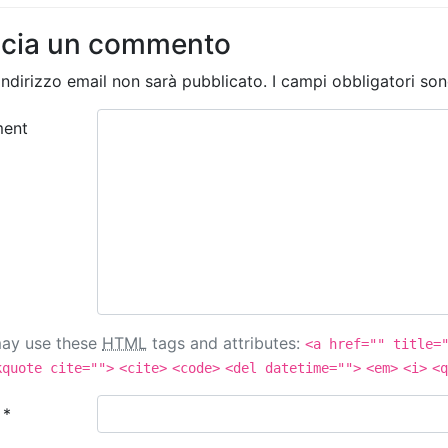
scia un commento
 indirizzo email non sarà pubblicato.
I campi obbligatori so
ent
ay use these
HTML
tags and attributes:
<a href="" title=
kquote cite="">
<cite>
<code>
<del datetime="">
<em>
<i>
<q
e
*