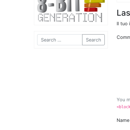
La
Il tuo
Comm
Search
You m
<bloc
Nam