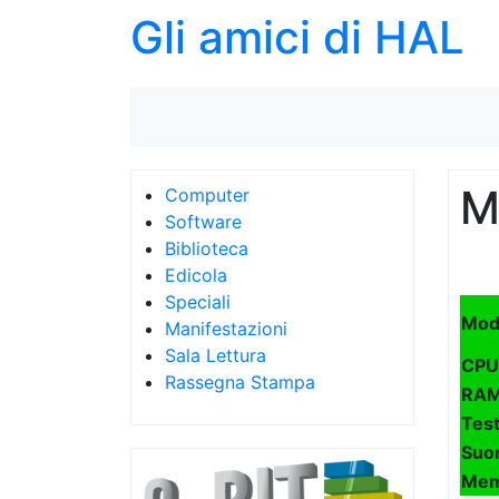
Gli amici di HAL
M
Computer
Software
Biblioteca
Edicola
Speciali
Mod
Manifestazioni
Sala Lettura
CPU
Rassegna Stampa
RA
Tes
Suo
Mem