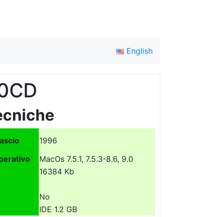
English
00CD
ecniche
lascio
1996
perativo
MacOs 7.5.1, 7.5.3-8.6, 9.0
16384 Kb
No
IDE 1.2 GB