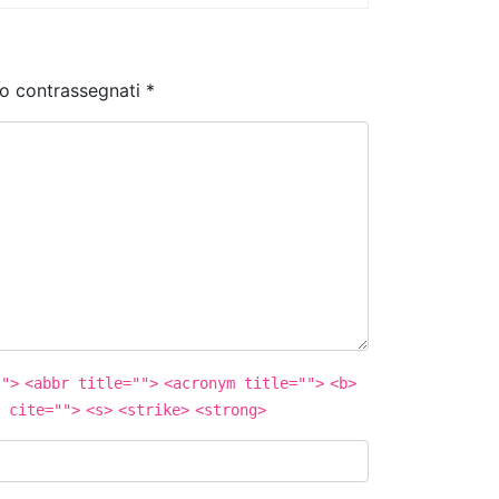
no contrassegnati
*
"">
<abbr title="">
<acronym title="">
<b>
 cite="">
<s>
<strike>
<strong>