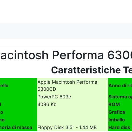
Skip to content
acintosh Performa 63
Caratteristiche T
Apple Macintosh Performa
ello
Anno di ri
6300CD
PowerPC 603e
Sistema o
M
4096 Kb
ROM
to
Grafica
no
Imballo
oria di massa
Floppy Disk 3.5" - 1.44 MB
Hard disk