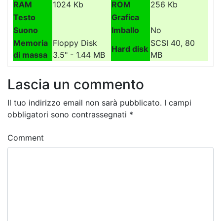
RAM
1024 Kb
ROM
256 Kb
Testo
Grafica
Suono
Imballo
No
Memoria
Floppy Disk
SCSI 40, 80
Hard disk
di massa
3.5" - 1.44 MB
MB
Lascia un commento
Il tuo indirizzo email non sarà pubblicato.
I campi
obbligatori sono contrassegnati
*
Comment