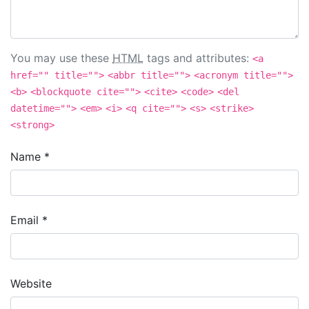
You may use these
HTML
tags and attributes:
<a
href="" title="">
<abbr title="">
<acronym title="">
<b>
<blockquote cite="">
<cite>
<code>
<del
datetime="">
<em>
<i>
<q cite="">
<s>
<strike>
<strong>
Name
*
Email
*
Website