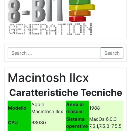
Search
Macintosh IIcx
Caratteristiche Tecniche
Apple
Anno di
Modello
1988
Macintosh IIcx
rilascio
Sistema
MacOs 6.0.3-
CPU
68030
operativo
7.5.1,7.5.3-7.5.5