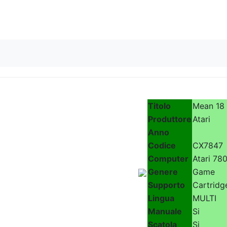
Skip to content
Titolo
Mean 18
Produttore
Atari
Anno
Codice
CX7847
Computer
Atari 78
Genere
Game
Supporto
Cartridg
Lingua
MULTI
Manuale
Si
Scatola
Si