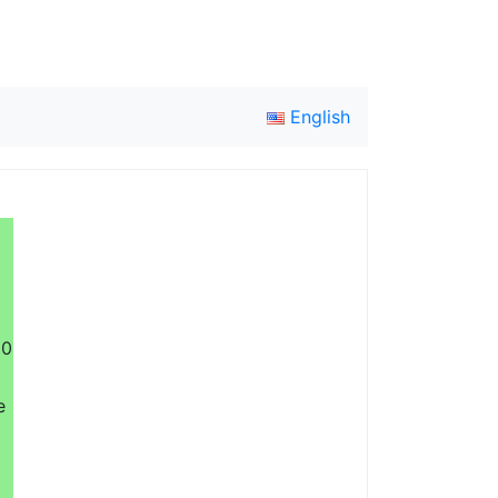
English
00
e