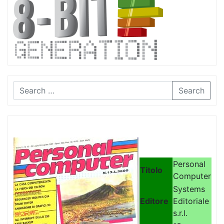
Search
Personal
Titolo
Computer
Systems
Editore
Editoriale
s.r.l.