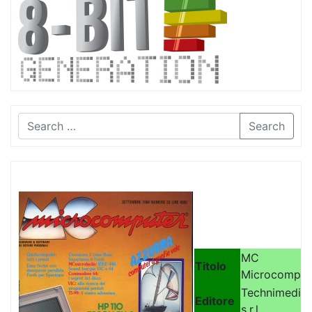
Search
MC
Titolo
Microcomput
Technimedia
Editore
s.r.l.