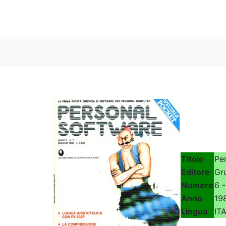
Skip to content
Titolo
Pe
Editore
Gr
Numero
6 
Anno
19
Lingua
IT