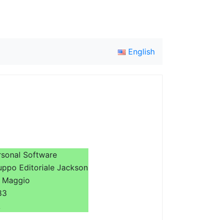
English
rsonal Software
uppo Editoriale Jackson
- Maggio
83
A