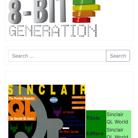
Search
Sinclair
Titolo
QL World
Sinclair
Editore
QL World