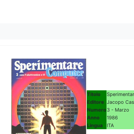
Skip to content
Titolo
Sperimentar
Editore
Jacopo Cast
Numero
3 - Marzo
Anno
1986
Lingua
ITA