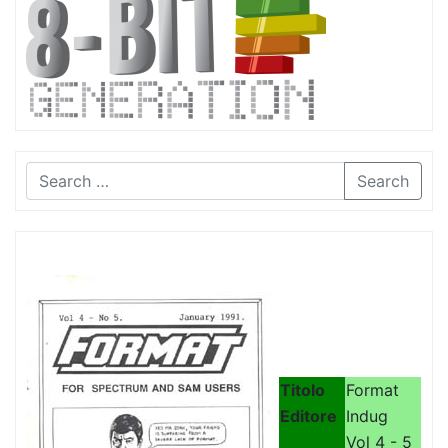
Search
Titolo
Format
Editore
Indug
Vol 4 - 5