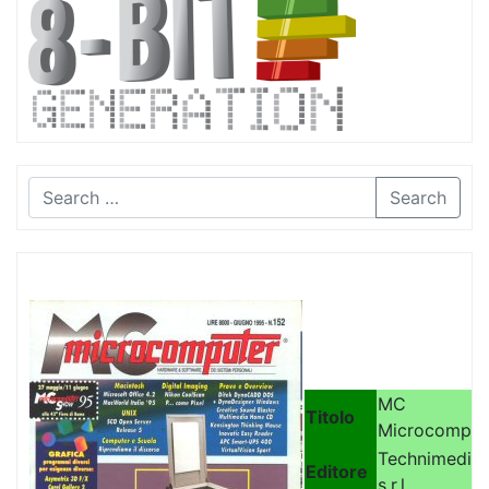
Search
MC
Titolo
Microcomput
Technimedia
Editore
s.r.l.