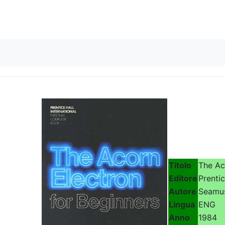
Skip to content
Titolo
The Ac
Editore
Prentic
Autore
Seamus
Lingua
ENG
Anno
1984