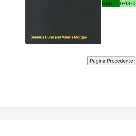
Isbn
0-13-0