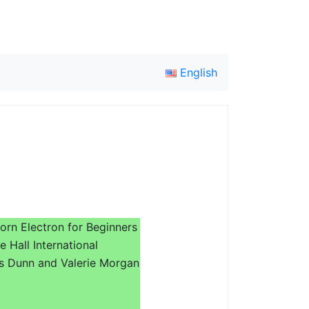
English
orn Electron for Beginners
e Hall International
 Dunn and Valerie Morgan