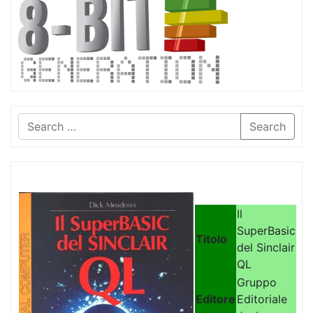
Search
Il
SuperBasic
Titolo
del Sinclair
QL
Gruppo
Editore
Editoriale