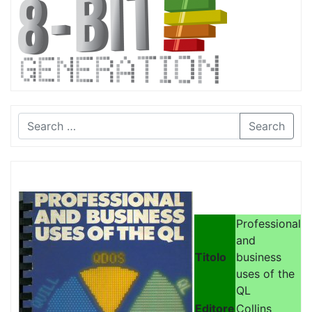
Search
Professional
and
Titolo
business
uses of the
QL
Editore
Collins