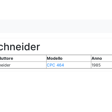
Skip to content
chneider
duttore
Modello
Anno
neider
CPC 464
1985